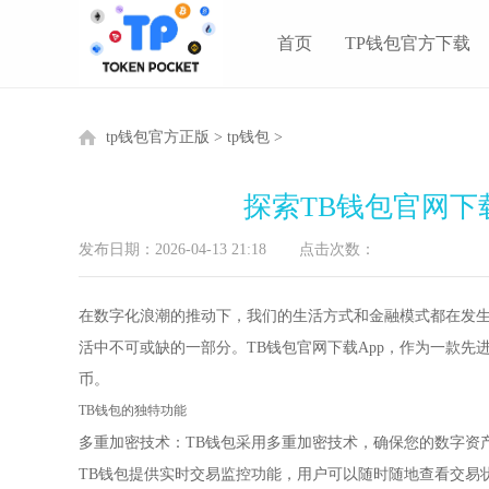
tb钱包下载app-tp交易所app下载
首页
TP钱包官方下载
tp钱包官方正版
>
tp钱包
>
探索TB钱包官网下
发布日期：2026-04-13 21:18
点击次数：
在数字化浪潮的推动下，我们的生活方式和金融模式都在发
活中不可或缺的一部分。TB钱包官网下载App，作为一款
币。
TB钱包的独特功能
多重加密技术：TB钱包采用多重加密技术，确保您的数字资
TB钱包提供实时交易监控功能，用户可以随时随地查看交易