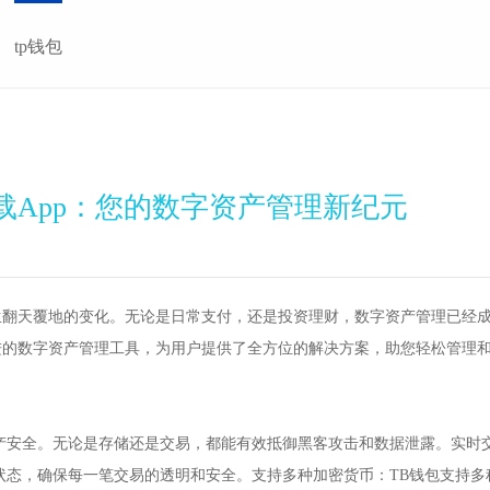
tp钱包
载App：您的数字资产管理新纪元
生翻天覆地的变化。无论是日常支付，还是投资理财，数字资产管理已经
先进的数字资产管理工具，为用户提供了全方位的解决方案，助您轻松管理
产安全。无论是存储还是交易，都能有效抵御黑客攻击和数据泄露。实时
状态，确保每一笔交易的透明和安全。支持多种加密货币：TB钱包支持多