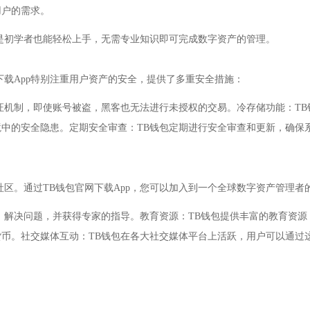
用户的需求。
是初学者也能轻松上手，无需专业知识即可完成数字资产的管理。
下载App特别注重用户资产的安全，提供了多重安全措施：
证机制，即使账号被盗，黑客也无法进行未授权的交易。冷存储功能：TB
中的安全隐患。定期安全审查：TB钱包定期进行安全审查和更新，确保
区。通过TB钱包官网下载App，您可以加入到一个全球数字资产管理者
、解决问题，并获得专家的指导。教育资源：TB钱包提供丰富的教育资源
币。社交媒体互动：TB钱包在各大社交媒体平台上活跃，用户可以通过
：