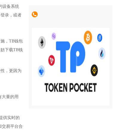
理的新标杆
的设备系统
号登录，或者
施，TB钱包
妨下载TB钱
全性，更因为
有大量的用
提供实时的
和交易平台合