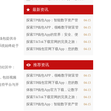
最新资讯
探索TP钱包App：智能数字资产管
04-15
理的新标杆
探索TP钱包APP，领略数字财富管
04-15
理新高度
探索TP钱包App的世界：安全、便
04-15
钱包提供冷
捷与智能的完美结合
探索TikTok下载官网的完美之旅：
04-13
系统始终处于
开启你的视频创作之旅
探索TB钱包官网下载App：您的数
04-13
字资产管理新纪元
推荐资讯
的社区中：
探索TP钱包APP，领略数字财富管
04-15
，包括视频
理新高度
探索TB钱包官网下载App：您的数
04-13
这些平台与开
字资产管理新纪元
体验TP钱包App官方下载，让数字
04-13
资产管理变得更简单
探索TikTok下载官网的完美之旅：
04-13
开启你的视频创作之旅
探索TP钱包App：智能数字资产管
04-15