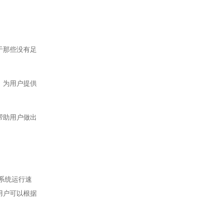
于那些没有足
，为用户提供
帮助用户做出
系统运行速
用户可以根据