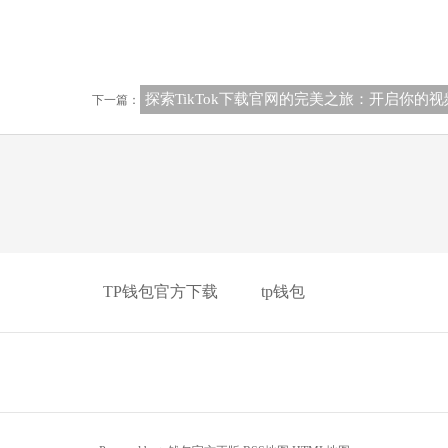
探索TikTok下载官网的完美之旅：开启你的
下一篇：
TP钱包官方下载
tp钱包